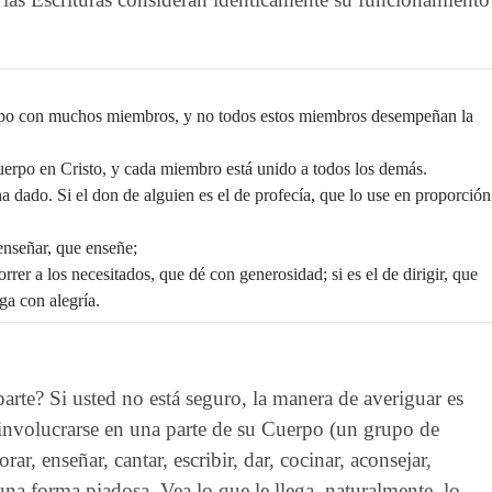
erpo con muchos miembros, y no todos estos miembros desempeñan la
erpo en Cristo, y cada miembro está unido a todos los demás.
a dado. Si el don de alguien es el de profecía, que lo use en proporción
e enseñar, que enseñe;
correr a los necesitados, que dé con generosidad; si es el de dirigir, que
ga con alegría.
 parte? Si usted no está seguro, la manera de averiguar es
, involucrarse en una parte de su Cuerpo (un grupo de
r, enseñar, cantar, escribir, dar, cocinar, aconsejar,
una forma piadosa. Vea lo que le llega naturalmente, lo