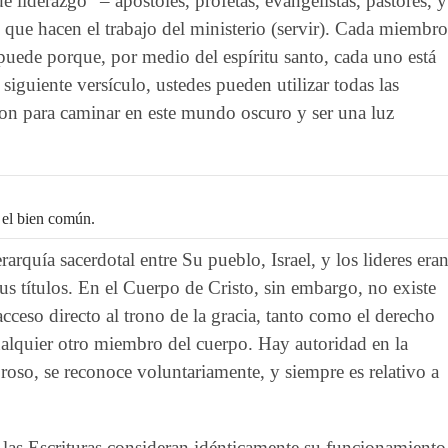
e liderazgo” – apóstoles, profetas, evangelistas, pastores, y
s que hacen el trabajo del ministerio (servir). Cada miembro
puede porque, por medio del espíritu santo, cada uno está
iguiente versículo, ustedes pueden utilizar todas las
don para caminar en este mundo oscuro y ser una luz
a el bien común.
rquía sacerdotal entre Su pueblo, Israel, y los lideres era
sus títulos. En el Cuerpo de Cristo, sin embargo, no existe
cceso directo al trono de la gracia, tanto como el derecho
cualquier otro miembro del cuerpo. Hay autoridad en la
roso, se reconoce voluntariamente, y siempre es relativo a
y las Escrituras consideran idénticamente su funcionamiento