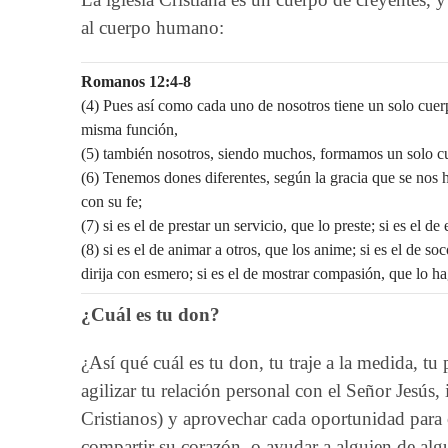
al cuerpo humano:
Romanos 12:4-8
(4) Pues así como cada uno de nosotros tiene un solo cu
misma función,
(5) también nosotros, siendo muchos, formamos un solo cu
(6) Tenemos dones diferentes, según la gracia que se nos h
con su fe;
(7) si es el de prestar un servicio, que lo preste; si es el d
(8) si es el de animar a otros, que los anime; si es el de so
dirija con esmero; si es el de mostrar compasión, que lo ha
¿Cuál es tu don?
¿Así qué cuál es tu don, tu traje a la medida, tu
agilizar tu relación personal con el Señor Jesús
Cristianos) y aprovechar cada oportunidad para ora
compartir su corazón, o ayudar a alguien de alg