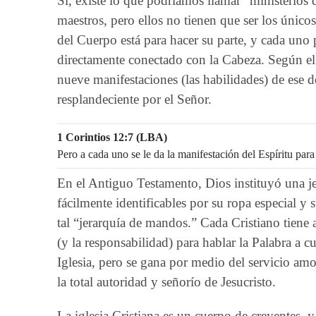
Sí, existe lo que podríamos llamar “ministerios d
maestros, pero ellos no tienen que ser los único
del Cuerpo está para hacer su parte, y cada uno 
directamente conectado con la Cabeza. Según el s
nueve manifestaciones (las habilidades) de ese 
resplandeciente por el Señor.
1 Corintios 12:7 (LBA)
Pero a cada uno se le da la manifestación del Espíritu par
En el Antiguo Testamento, Dios instituyó una jera
fácilmente identificables por su ropa especial y 
tal “jerarquía de mandos.” Cada Cristiano tiene a
(y la responsabilidad) para hablar la Palabra a 
Iglesia, pero se gana por medio del servicio amo
la total autoridad y señorío de Jesucristo.
La iglesia Cristiana es un cuerpo de creyentes, 